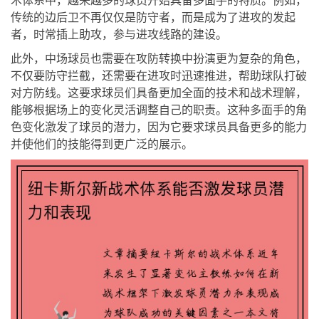
术体系中，越来越多的球员开始具备多面手的特质。例如，
传统的边后卫不再仅仅是防守者，而是成为了进攻的发起
者，时常插上助攻，参与进攻线路的建设。
此外，中场球员也需要在攻防转换中扮演更为复杂的角色，
不仅要防守拦截，还需要在进攻时迅速推进，帮助球队打破
对方防线。这要求球员们具备更加全面的技术和战术理解，
能够根据场上的变化灵活调整自己的职责。这种多面手的角
色变化激发了球员的潜力，因为它要求球员具备更多的能力
并使他们的技能得到更广泛的展示。