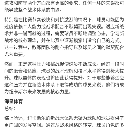
进攻和防守两个方面都有更高的要求，任何一环的失误都可
能导致整个战术体系的崩塌。
特别是在比赛节奏较快和对抗激烈的情况下，球员可能因为
过度依赖个人能力或战术配合不默契而出现失误。适应新战
术并非一蹴而就的过程，需要球员不断地调整心态，学习新
战术的核心理念，并在比赛中逐渐摸索出适合自己的方式。
这一过程中，教练团队的耐心指导以及球员之间的默契配合
尤为重要。
然而，正是这种压力和挑战促使球员不断成长。经过一段时
间的磨合和适应，球员的战术理解和技术水平将得到极大提
升。球队整体的表现也将因此获得提升。对于那些能够适应
这种压力并在新战术体系下取得成功的球员来说，他们将成
为纽卡斯尔未来发展的核心力量。
海星体育
总结：
综上所述，纽卡斯尔的新战术体系无疑为球队和球员提供了
更广阔的发展空间。通过从战术风格的转变、球员角色的多