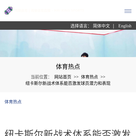
|
选择语言：
简体中文
English
体育热点
网站首页
体育热点
当前位置：
>>
>>
纽卡斯尔新战术体系能否激发球员潜力和表现
体育热点
纽卡斯尔新战术体系能否激发